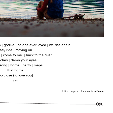
n
|
godiva
|
no one ever loved
|
we rise again
|
asy ride
|
moving on
|
come to me
|
back to the river
aches
|
damn your eyes
 song
|
home
|
perth
|
maps
that home
oo close (to love you)
»♥«
créditos imagem |
blue mountain thyme