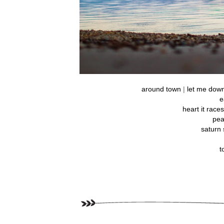
around town
|
let me dow
e
heart it races
pe
saturn
t