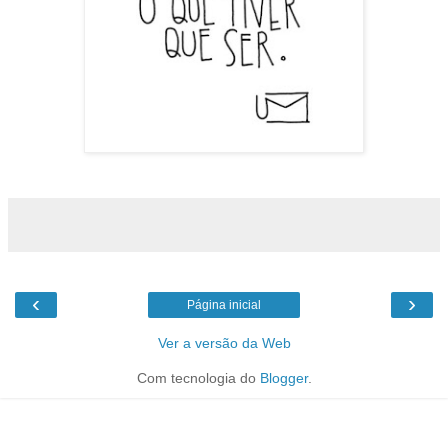
‹
›
Página inicial
Ver a versão da Web
Com tecnologia do
Blogger
.