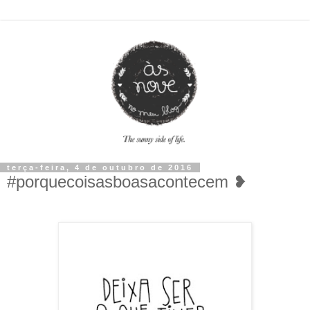
terça-feira, 4 de outubro de 2016
#porquecoisasboasacontecem ❥