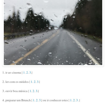
1. ir ao cinema |
1
.
2
.
3
.|
2. ler com os miúdos |
1
.
2
.
3
.|
3. ouvir boa música |
1
.
2
.
3
.|
4. preparar um Brunch |
1
.
2
.
3
.| ou ir conhecer estes |
1
.
2
.
3.
|