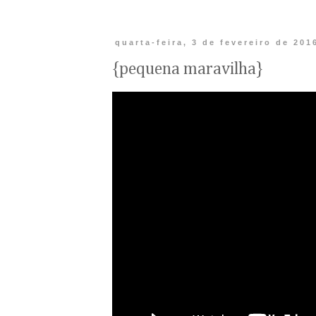
quarta-feira, 3 de fevereiro de 201
{pequena maravilha}