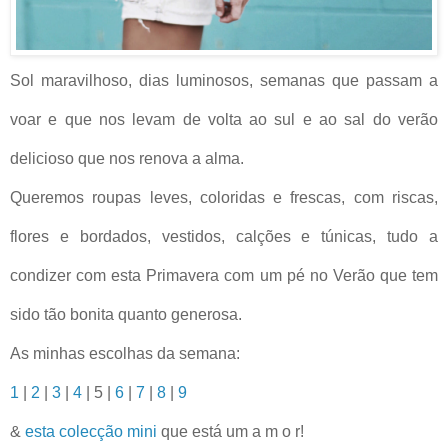
Sol maravilhoso, dias luminosos, semanas que passam a
voar e que nos levam de volta ao sul e ao sal do verão
delicioso que nos renova a alma.
Queremos roupas leves, coloridas e frescas, com riscas,
flores e bordados, vestidos, calções e túnicas, tudo a
condizer com esta Primavera com um pé no Verão que tem
sido tão bonita quanto generosa.
As minhas escolhas da semana:
1
|
2
|
3
|
4
| 5 |
6
|
7
|
8
|
9
&
esta colecção mini
que está um a m o r!