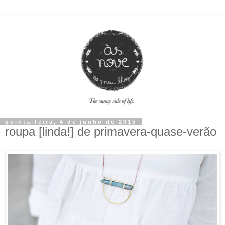
quinta-feira, 4 de junho de 2015
roupa [linda!] de primavera-quase-verão