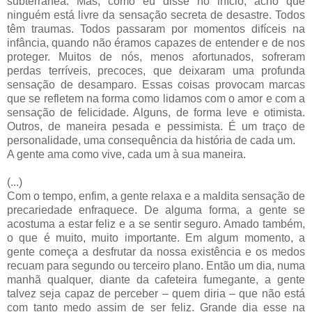
subterrânea. Mas, como eu disse no início, acho que
ninguém está livre da sensação secreta de desastre. Todos
têm traumas. Todos passaram por momentos difíceis na
infância, quando não éramos capazes de entender e de nos
proteger. Muitos de nós, menos afortunados, sofreram
perdas terríveis, precoces, que deixaram uma profunda
sensação de desamparo. Essas coisas provocam marcas
que se refletem na forma como lidamos com o amor e com a
sensação de felicidade. Alguns, de forma leve e otimista.
Outros, de maneira pesada e pessimista. É um traço de
personalidade, uma consequência da história de cada um.
A gente ama como vive, cada um à sua maneira.
(...)
Com o tempo, enfim, a gente relaxa e a maldita sensação de
precariedade enfraquece. De alguma forma, a gente se
acostuma a estar feliz e a se sentir seguro. Amado também,
o que é muito, muito importante. Em algum momento, a
gente começa a desfrutar da nossa existência e os medos
recuam para segundo ou terceiro plano. Então um dia, numa
manhã qualquer, diante da cafeteira fumegante, a gente
talvez seja capaz de perceber – quem diria – que não está
com tanto medo assim de ser feliz. Grande dia esse na