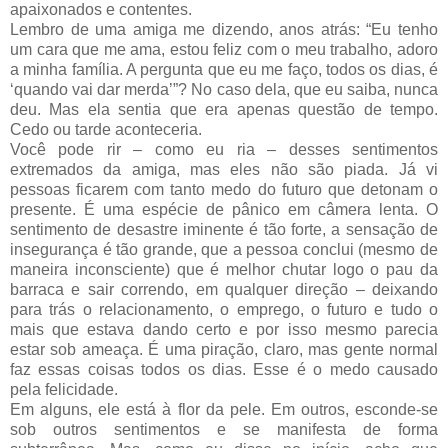
apaixonados e contentes.
Lembro de uma amiga me dizendo, anos atrás: “Eu tenho
um cara que me ama, estou feliz com o meu trabalho, adoro
a minha família. A pergunta que eu me faço, todos os dias, é
‘quando vai dar merda’”? No caso dela, que eu saiba, nunca
deu. Mas ela sentia que era apenas questão de tempo.
Cedo ou tarde aconteceria.
Você pode rir – como eu ria – desses sentimentos
extremados da amiga, mas eles não são piada. Já vi
pessoas ficarem com tanto medo do futuro que detonam o
presente. É uma espécie de pânico em câmera lenta. O
sentimento de desastre iminente é tão forte, a sensação de
insegurança é tão grande, que a pessoa conclui (mesmo de
maneira inconsciente) que é melhor chutar logo o pau da
barraca e sair correndo, em qualquer direção – deixando
para trás o relacionamento, o emprego, o futuro e tudo o
mais que estava dando certo e por isso mesmo parecia
estar sob ameaça. É uma piração, claro, mas gente normal
faz essas coisas todos os dias.
Esse é o medo causado
pela felicidade
.
Em alguns, ele está à flor da pele. Em outros, esconde-se
sob outros sentimentos e se manifesta de forma