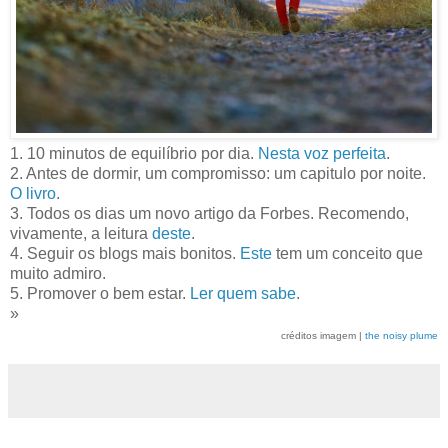
1. 10 minutos de equilíbrio por dia.
Nesta voz perfeita
.
2. Antes de dormir, um compromisso: um capitulo por noite.
O livro
.
3. Todos os dias um novo artigo da Forbes. Recomendo,
vivamente, a leitura
deste
.
4. Seguir os blogs mais bonitos.
Este
tem um conceito que
muito admiro.
5. Promover o bem estar.
Ler quem sabe
.
»
créditos imagem |
the noisy plume