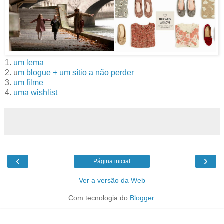
1.
um lema
2. u
m blogue + um sítio a não perder
3.
um filme
4.
uma wishlist
‹
›
Página inicial
Ver a versão da Web
Com tecnologia do
Blogger
.