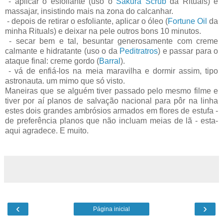
- aplicar o esfoliante (uso o
Sakura Scrub
da Rituals) e
massajar, insistindo mais na zona do calcanhar.
- depois de retirar o esfoliante, aplicar o óleo (
Fortune Oil
da
minha Rituals) e deixar na pele outros bons 10 minutos.
- secar bem e tal, besuntar generosamente com creme
calmante e hidratante (uso o da
Peditratros
) e passar para o
ataque final: creme gordo (
Barral
).
- vá de enfiá-los na meia maravilha e dormir assim, tipo
astronauta. um mimo que só visto.
Maneiras que se alguém tiver passado pelo mesmo filme e
tiver por aí planos de salvação nacional para pôr na linha
estes dois grandes ambrósios armados em flores de estufa -
de preferência planos que não incluam meias de lã - esta-
aqui agradece. E muito.
‹
›
Página inicial