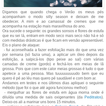
Digamos que quando chega o Verão os meus pés
acompanham o modo silly season e deixam de me
obedecer. A mim e ao camassal de cremes que me
acompanha na estação mais maravilhosa do ano.
Ora sucede o seguinte: os grandes sonsos e flores de estufa
que eu sei lá, entram em modo seco mais seco não há e só
com medidas drásticas é que ficam em versão apresentável.
Eis o plano de ataque:
- fui aconselhada a fazer esfoliação mais do que uma vez
por semana (só fazia uma), a aplicar um óleo depois da
esfolição, a salpicá-los (tipo peixe ao sal) com várias
camadas de creme (gordo) e fechá-los em meias de lã
grossa. Pois que com este calor meias grossas é tudo o que
apetece a uma pessoa. Mas tuuuuuuuuudo bem que eu
quero é pé ao léu mas quero pé saudável e com bom ar.
Andamos em testes e nos últimos dias apliquei o seguinte
método (que foi o que até agora funcionou melhor):
- mergulhar as flores de estufa em água morna onde é
diluída uma medida de sais oxigenantes (da
Peditratos
).
Deixo-os ali a marinar uns bons 15 minutos.