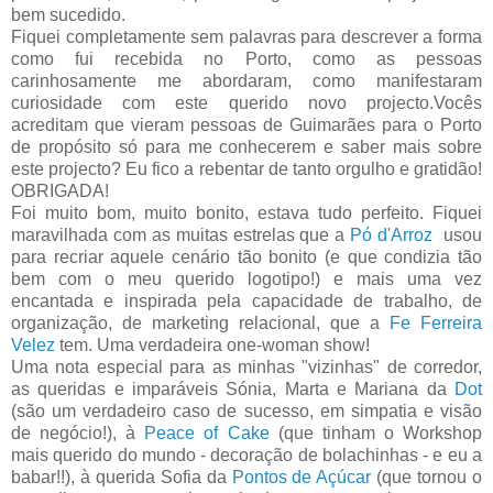
bem sucedido.
Fiquei completamente sem palavras para descrever a forma
como fui recebida no Porto, como as pessoas
carinhosamente me abordaram, como manifestaram
curiosidade com este querido novo projecto.Vocês
acreditam que vieram pessoas de Guimarães para o Porto
de propósito só para me conhecerem e saber mais sobre
este projecto? Eu fico a rebentar de tanto orgulho e gratidão!
OBRIGADA!
Foi muito bom, muito bonito, estava tudo perfeito. Fiquei
maravilhada com as muitas estrelas que a
Pó d'Arroz
usou
para recriar aquele cenário tão bonito (e que condizia tão
bem com o meu querido logotipo!) e mais uma vez
encantada e inspirada pela capacidade de trabalho, de
organização, de marketing relacional, que a
Fe Ferreira
Velez
tem. Uma verdadeira one-woman show!
Uma nota especial para as minhas "vizinhas" de corredor,
as queridas e imparáveis Sónia, Marta e Mariana da
Dot
(são um verdadeiro caso de sucesso, em simpatia e visão
de negócio!), à
Peace of Cake
(que tinham o Workshop
mais querido do mundo - decoração de bolachinhas - e eu a
babar!!), à querida Sofia da
Pontos de Açúcar
(que tornou o