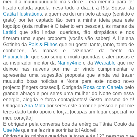
meu dia muuuuuuuuuito mais doce - era menina para ter
ficado colada aquela mesa todo o dia...), à Rita Sousa, da
Catita Illustrations
, a quem eu dei um belo abraço (sentido e
grato) por ter captado tão bem a minha ideia para este
logotipo (esta mulher é O talento em pessoa!), às manas da
Latitid
que são lindas, queridas, tão simpáticas e nos
fizeram uma super proposta (vocês vão saber)! À Helena
Gatinho da
Pais & Filhos
que eu gostei tanto, tanto, tanto de
conhecer!, às manas e "vizinhas" da frente da
Piupiuchick
, que são sempre muito queridas e atenciosas e
ao inspirador mentor da
Nanny4me
e da
Wearable
que me
deixou nas nuvens por me ter vindo cumprimentar e
apresentar uma sugestão/ proposta que ainda vai trazer
muuuuito boas notícias a Norte para este nosso novo
projecto [fingers crossed!]. Obrigada
Rosa com Canela
pelo
grande abraço e por seres uma mulher do Norte com essa
energia, alegria e força contagiantes! Gosto mesmo de ti!
Obrigada
Ana Mota
por seres este amor de pessoa e por me
teres dado tanto apoio e força. [ocupas um lugar especial no
meu coração]
E obrigada pela conversa boa da enérgica Tânia Couto da
Use Me
que me fez rir e sorrir tanto! Adorei!
Obrigada às minhas queridas leitoras e às 123 pessoas que