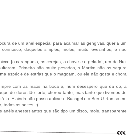
procura de um anel especial para acalmar as gengivas, queria um
connosco, daqueles simples, moles, muito levezinhos, e não
hicco [o caranguejo, as cerejas, a chave e o gelado], um da Nuk
sultaram. Primeiro são muito pesados, o Martim não os segura
ma espécie de estrias que o magoam, ou ele não gosta e chora
sempre com as mãos na boca e, num desespero que dá dó, a
que de dores tão forte, chorou tanto, mas tanto que tivemos de
almá-lo. E ainda não posso aplicar o Bucagel e o Ben-U-Ron só em
 todas as noites. :(
 anéis anestesiantes que são tipo um disco, mole, transparente