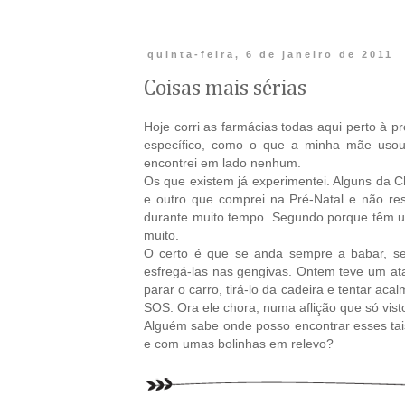
quinta-feira, 6 de janeiro de 2011
Coisas mais sérias
Hoje corri as farmácias todas aqui perto à 
específico, como o que a minha mãe usou 
encontrei em lado nenhum.
Os que existem já experimentei. Alguns da C
e outro que comprei na Pré-Natal e não re
durante muito tempo. Segundo porque têm u
muito.
O certo é que se anda sempre a babar, 
esfregá-las nas gengivas. Ontem teve um ata
parar o carro, tirá-lo da cadeira e tentar ac
SOS. Ora ele chora, numa aflição que só visto,
Alguém sabe onde posso encontrar esses tais
e com umas bolinhas em relevo?