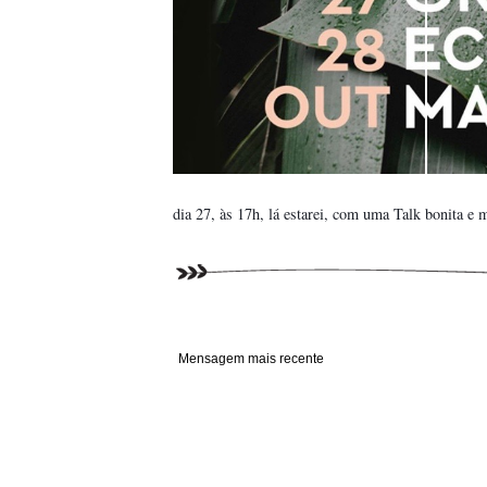
dia 27, às 17h, lá estarei, com uma Talk bonita e 
Mensagem mais recente