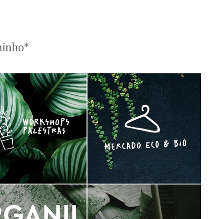
minho*