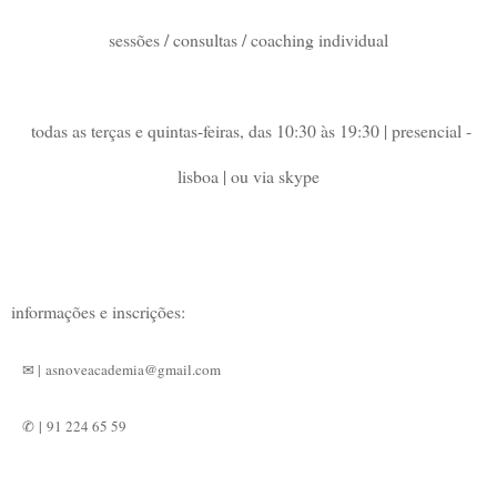
sessões / consultas / coaching individual
todas as terças e quintas-feiras, das 10:30 às 19:30 | presencial -
lisboa | ou via skype
informações e inscrições:
✉ |
asnoveacademia@gmail.com
✆
|
91 224 65 59