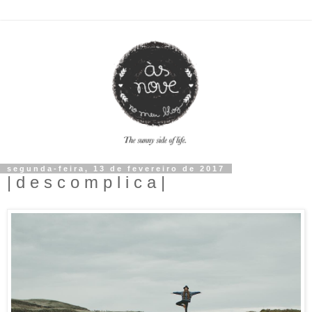
segunda-feira, 13 de fevereiro de 2017
| d e s c o m p l i c a |