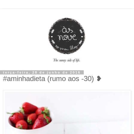
terça-feira, 28 de junho de 2016
#aminhadieta (rumo aos -30) ❥