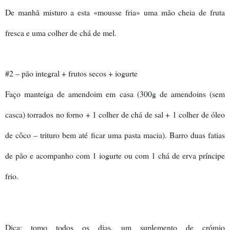
De manhã misturo a esta «mousse fria» uma mão cheia de fruta
fresca e uma colher de chá de mel.
#2 – pão integral + frutos secos + iogurte
Faço manteiga de amendoim em casa (300g de amendoins (sem
casca) torrados no forno + 1 colher de chá de sal + 1 colher de óleo
de côco – trituro bem até ficar uma pasta macia). Barro duas fatias
de pão e acompanho com 1 iogurte ou com 1 chá de erva príncipe
frio.
Dica: tomo todos os dias, um suplemento de crómio