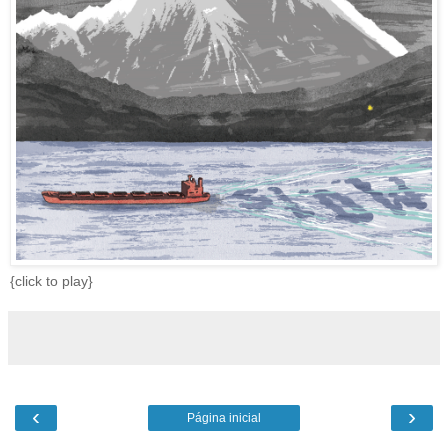
{
click to play
}
‹
›
Página inicial