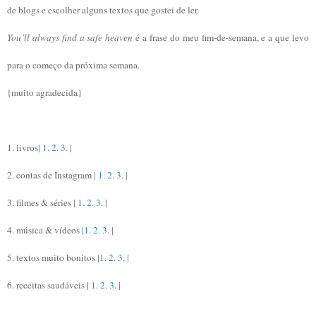
de blogs e escolher alguns textos que gostei de ler.
You’ll always find a safe heaven
é a frase do meu fim-de-semana, e a que levo
para o começo da próxima semana.
{muito agradecida}
1. livros|
1
.
2
.
3
. |
2. contas de Instagram |
1
.
2
.
3
. |
3. filmes & séries |
1
.
2
.
3
. |
4. música & vídeos |
1
.
2
.
3
. |
5. textos muito bonitos |
1
.
2
.
3
. |
6. receitas saudáveis |
1
.
2
.
3
. |