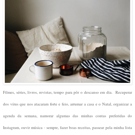
Filmes, séries, livros, revistas, tempo para pôr o descanso em dia. Recuperar
dos vírus que nos atacaram forte e feio, arrumar a casa e o Natal, organizar a
agenda da semana, namorar algumas das minhas contas preferidas do
Instagram, ouvir música - sempre, fazer boas receitas, passear pela minha lista