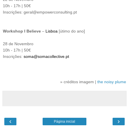
10h - 17h | 50€
Inscrições: geral@empowerconsulting.pt
Workshop I Believe
–
Lisboa
[útimo do ano]
28 de Novembro
10h - 17h | 50€
Inscrições:
soma@somacollective.pt
» créditos imagem |
the noisy plume
‹
›
Página inicial