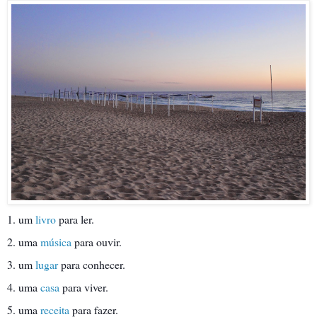
1. um
livro
para ler.
2. uma
música
para ouvir.
3. um
lugar
para conhecer.
4. uma
casa
para viver.
5. uma
receita
para fazer.