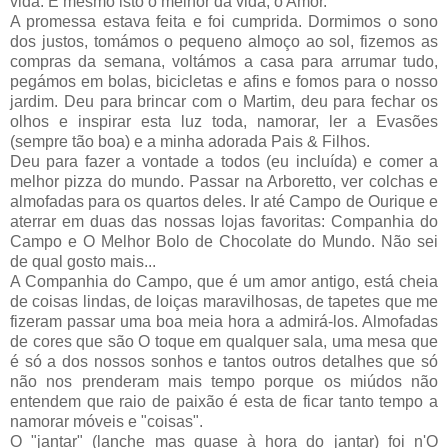
vida. É mesmo isto o melhor da vida, o Amor.
A promessa estava feita e foi cumprida. Dormimos o sono
dos justos, tomámos o pequeno almoço ao sol, fizemos as
compras da semana, voltámos a casa para arrumar tudo,
pegámos em bolas, bicicletas e afins e fomos para o nosso
jardim. Deu para brincar com o Martim, deu para fechar os
olhos e inspirar esta luz toda, namorar, ler a Evasões
(sempre tão boa) e a minha adorada Pais & Filhos.
Deu para fazer a vontade a todos (eu incluída) e comer a
melhor pizza do mundo. Passar na Arboretto, ver colchas e
almofadas para os quartos deles. Ir até Campo de Ourique e
aterrar em duas das nossas lojas favoritas: Companhia do
Campo e O Melhor Bolo de Chocolate do Mundo. Não sei
de qual gosto mais...
A Companhia do Campo, que é um amor antigo, está cheia
de coisas lindas, de loiças maravilhosas, de tapetes que me
fizeram passar uma boa meia hora a admirá-los. Almofadas
de cores que são O toque em qualquer sala, uma mesa que
é só a dos nossos sonhos e tantos outros detalhes que só
não nos prenderam mais tempo porque os miúdos não
entendem que raio de paixão é esta de ficar tanto tempo a
namorar móveis e "coisas".
O "jantar" (lanche mas quase à hora do jantar) foi n'O