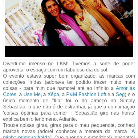
Diverti-me imenso no LKM! Tivemos a sorte de poder
aproveitar o espaço com um fabuloso dia de sol.
O evento estava super bem organizado, as marcas com
colecções lindas (adorava ter podido trazer muito mais
coisas - para mim que namorei até ao infinito a
Amor às
Cores
, a
Use Me
, a
Xêpa
, a
P&M Fashion Loft
e a
Seg
) e o
único momento de "fila" foi o do almoço no Simply
Sebastião, o que não é de estranhar, já que a combinação
'coisas óptimas para comer + Sebastião giro nas horas'
explica bem o fenómeno. Adiante.
Trouxe coisas giras, giras para o meu pequenote, conheci
marcas novas (adorei conhecer a mentora da marca "
A
minha primeira fralda
". Que querida e simpática!), encontrei