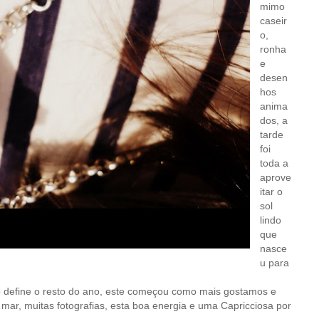
mimo
caseir
o,
ronha
e
desen
hos
anima
dos, a
tarde
foi
toda a
aprove
itar o
sol
lindo
que
nasce
u para
o define o resto do ano, este começou como mais gostamos e
 mar, muitas fotografias, esta boa energia e uma Capricciosa por