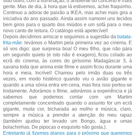
sido outro, com a iluminação, o ambiente do concerto e mais
gente. Mas de dia, à hora que lá estivemos, achei fraquinho.
Continuo a adorar de paixão a IKEA, mas achei mais gira a
iniciativa do ano passado. Ainda assim namorei uns tecidos
bem giros para o quarto dos miúdos e um sofá para o meu
novo canto de leitura. O catálogo está apetecível!
Depois decidimos arriscar e seguimos a sugestão da
batata-
frita-mãe
: levámos o Martim pela primeira vez ao cinema. E
só vos digo: que surpresa boa! O meu filho, que não pára
um segundo quieto (e isto não é exagero), ficou colado ao
ecrã do cinema, às cores do giríssimo Madagáscar 3, à
savana toda que anima este filme e assim ficou durante uma
hora e meia. Incrível! Chamou pelo irmão duas ou três
vezes, em modo histérico quando viu o avião gigante e
quando a ursa sónia entra em cena, mas fora isso portou-se
lindamente. Adorámos o filme, adorámos a experiência e já
sabemos que podemos contar com um Martim
completamente concentrado quando o assunto for um ecrã
gigante, muita cor, bicharada ao molho e música, claro,
sempre a música a prender a atenção do meu rapaz
(também ajudou ter levado um Bongo, àgua e umas
bolachinhas. De pipocas o esquisito não gosta.).
Entretanto já fizemos planos para o próximo que queremos