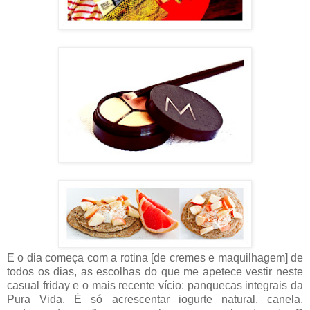
E o dia começa com a rotina [de cremes e maquilhagem] de
todos os dias, as escolhas do que me apetece vestir neste
casual friday e o mais recente vício: panquecas integrais da
Pura Vida. É só acrescentar iogurte natural, canela,