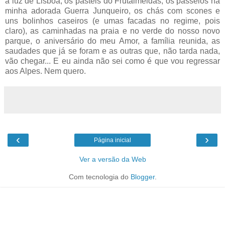
a luz de Lisboa, os pastéis do Frutalmeidas, os passeios na
minha adorada Guerra Junqueiro, os chás com scones e
uns bolinhos caseiros (e umas facadas no regime, pois
claro), as caminhadas na praia e no verde do nosso novo
parque, o aniversário do meu Amor, a família reunida, as
saudades que já se foram e as outras que, não tarda nada,
vão chegar... E eu ainda não sei como é que vou regressar
aos Alpes. Nem quero.
‹
›
Página inicial
Ver a versão da Web
Com tecnologia do
Blogger
.