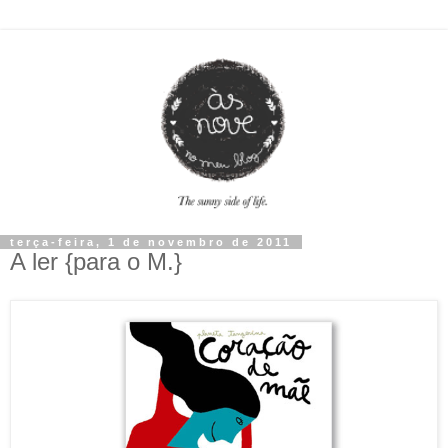
terça-feira, 1 de novembro de 2011
A ler {para o M.}