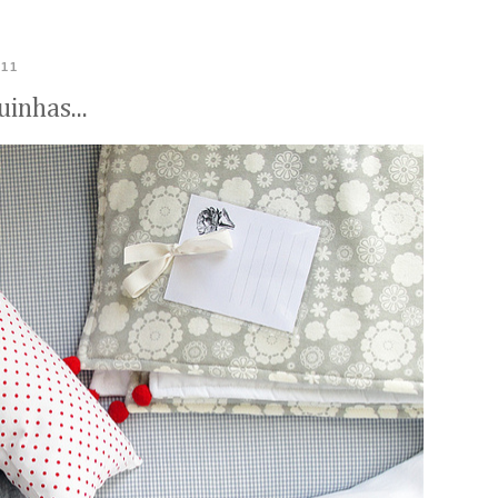
011
inhas...