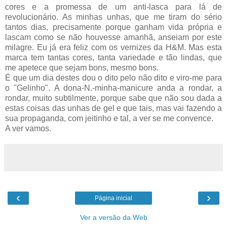
cores e a promessa de um anti-lasca para lá de
revolucionário. As minhas unhas, que me tiram do sério
tantos dias, precisamente porque ganham vida própria e
lascam como se não houvesse amanhã, anseiam por este
milagre. Eu já era feliz com os vernizes da H&M. Mas esta
marca tem tantas cores, tanta variedade e tão lindas, que
me apetece que sejam bons, mesmo bons.
É que um dia destes dou o dito pelo não dito e viro-me para
o "Gelinho". A dona-N.-minha-manicure anda a rondar, a
rondar, muito subtilmente, porque sabe que não sou dada a
estas coisas das unhas de gel e que tais, mas vai fazendo a
sua propaganda, com jeitinho e tal, a ver se me convence.
A ver vamos.
‹
›
Página inicial
Ver a versão da Web