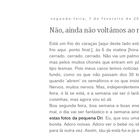
segunda-feira, 7 de fevereiro de 2
Não, ainda não voltámos ao 
Está um frio do caraças [aqui deste lado estã
frio aqui. ponto final.]; às 6 da matina [hor
cerrado, cerrado, cerrado. Não via um palmo
mas pelos muitos chonés que entram em pâ
tipo lesmas. Pois meus caros temos notícia
fundo, como os que não passam dos 30 km
quando 'abrem' os semáforos e os que insi
Nervos, muitos nervos. Mas, independenteme
feira, ó lá se está, e a semana vai ser ó lar
coisinhas, mas agora vou só ali.
Boa segunda feira, boa semana e boas ener
mal, o dia vai ser fantástico e a semana ai
estas fotos da pequena Dri
. Eu, que sou uma
bonita. Adoro noivas. Adoro ver o bebé no sl
para lá outra vez. Assim, táu-já-está-fui-e-