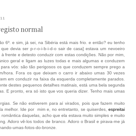
011
registo normal
o 6º. e sim, já sei, na Sibéria está mais frio. e então? eu tenho
a que devia ser p-r-o-i-b-i-d-o sair de casa] estava um nevoeiro
 à frente e detesto conduzir com estas condições. Não por mim,
nico geral e ligam as luzes todas e mais algumas e conduzem
s para vós: são tão perigosos os que conduzem sempre prego a
/hora. Fora os que deixam o carro ir abaixo umas 30 vezes
stem em conduzir na faixa da esquerda completamente parados.
nte destes pequenos detalhes matinais, está uma bela segunda
ilas. E pronto, era só isto que vos queria dizer. Tenho mais umas
gias. Se não estiverem para aí virados, pois que fazem muito
nda melhor. Ide por mim e, no entretanto, se quiserdes,
espreitai
 romântica daquelas, acho que ela estava muito simples e muito
ing. Adoro vê-los todos de branco. Adoro o Brasil e pirava-me já
já-mando-umas-fotos-do-bronze.