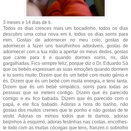
3 meses e 14 dias de ti.
Todos os dias cresces mais um bocadinho, todos os dias
descubro uma coisa nova em ti, todos os dias sorris para
mim. Gostas de adormecer no meu colo, gostas de
adormecer a fazer uns barulhinhos adoráveis, gostas de
adormecer com a tua mão a apertar os meus dedos, gostas
que cante para ti e quando dormes sorris, ris, dás
gargalhadas. Fico sempre feliz, porque diz o Dr. Eduardo Sá
que os bebés expressam as suas emoções quando dormem
e tu sorris muito. Dizem que és um bebé com muito génio e
és. Dizem que és um bebé com muita energia, e tens tanta.
Dizem que és um bebé simpático, sorris para todas as
pessoas que se metem contigo. Dizem que és parecido
comigo e eu fico babada. Dizem que és parecido com o
papá, e ele fica babado. Adoras a hora do banho, não
gostas dos muitos cremes que te ponho e não gostas de te
vestir. Adoras os mimos todos que te damos, adoras
beijinhos à esquimó, adoras festinhas nas costas, encolhes-
te todo com as muitas cócegas que tens, franzes o sobrolho