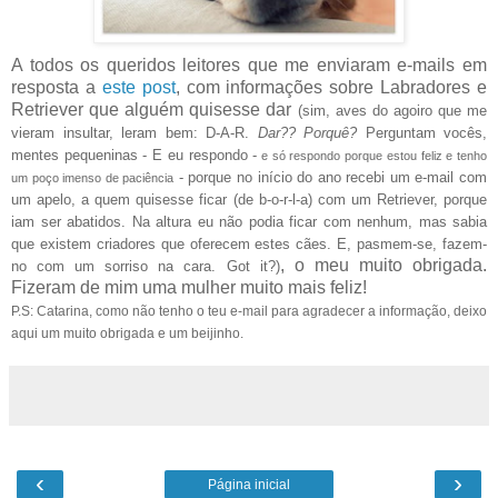
A todos os queridos leitores que me enviaram e-mails em
resposta a
este post
, com informações sobre Labradores e
Retriever que alguém quisesse dar
(sim, aves do agoiro que me
vieram insultar, leram bem: D-A-R.
Dar?? Porquê?
Perguntam vocês,
mentes pequeninas - E eu respondo -
e só respondo porque estou feliz e tenho
- porque no início do ano recebi um e-mail com
um poço imenso de paciência
um apelo, a quem quisesse ficar (de b-o-r-l-a) com um Retriever, porque
iam ser abatidos. Na altura eu não podia ficar com nenhum, mas sabia
que existem criadores que oferecem estes cães. E, pasmem-se, fazem-
, o meu muito obrigada.
no com um sorriso na cara. Got it?)
Fizeram de mim uma mulher muito mais feliz!
P.S: Catarina, como não tenho o teu e-mail para agradecer a informação, deixo
aqui um muito obrigada e um beijinho.
‹
›
Página inicial