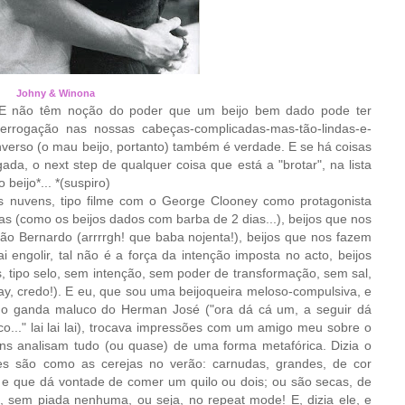
Johny & Winona
 E não têm noção do poder que um beijo bem dado pode ter
rrogação nas nossas cabeças-complicadas-mas-tão-lindas-e-
nverso (o mau beijo, portanto) também é verdade. E se há coisas
a, o next step de qualquer coisa que está a "brotar", na lista
beijo*... *(suspiro)
s nuvens, tipo filme com o George Clooney como protagonista
as (como os beijos dados com barba de 2 dias...), beijos que nos
o Bernardo (arrrrgh! que baba nojenta!), beijos que nos fazem
engolir, tal não é a força da intenção imposta no acto, beijos
 tipo selo, sem intenção, sem poder de transformação, sem sal,
y, credo!). E eu, que sou uma beijoqueira meloso-compulsiva, e
 do ganda maluco do Herman José ("ora dá cá um, a seguir dá
o..." lai lai lai), trocava impressões com um amigo meu sobre o
s analisam tudo (ou quase) de uma forma metafórica. Dizia o
s são como as cerejas no verão: carnudas, grandes, de cor
e que dá vontade de comer um quilo ou dois; ou são secas, de
, sem piada nenhuma, ou seja, no repeat mode! E, dizia ele, e