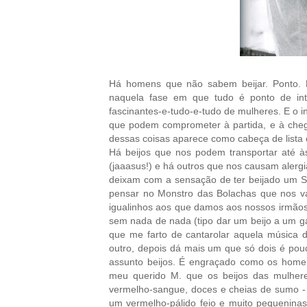
Há homens que não sabem beijar. Ponto.
naquela fase em que tudo é ponto de inte
fascinantes-e-tudo-e-tudo de mulheres. E o i
que podem comprometer à partida, e à chegad
dessas coisas aparece como cabeça de lista o 
Há beijos que nos podem transportar até à
(jaaasus!) e há outros que nos causam alergi
deixam com a sensação de ter beijado um Sã
pensar no Monstro das Bolachas que nos vai 
igualinhos aos que damos aos nossos irmãos,
sem nada de nada (tipo dar um beijo a um ga
que me farto de cantarolar aquela música
outro, depois dá mais um que só dois é pouc
assunto beijos. É engraçado como os homen
meu querido M. que os beijos das mulhere
vermelho-sangue, doces e cheias de sumo - 
um vermelho-pálido feio e muito pequeninas